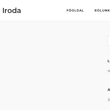
 Iroda
FŐOLDAL
RÓLUN
H
2