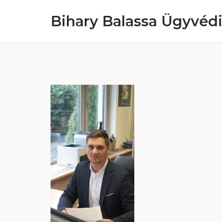
Skip
Bihary Balassa Ügyvédi
to
content